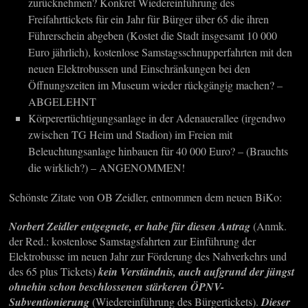
zurücknehmen? Konkret Wiedereinführung des
Freifahrttickets für ein Jahr für Bürger über 65 die ihren
Führerschein abgeben (Kostet die Stadt insgesamt 10 000
Euro jährlich), kostenlose Samstagsschnupperfahrten mit den
neuen Elektrobussen und Einschränkungen bei den
Öffnungszeiten im Museum wieder rückgängig machen? –
ABGELEHNT
Körperertüchtigungsanlage in der Adenauerallee (irgendwo
zwischen TG Heim und Stadion) im Freien mit
Beleuchtungsanlage hinbauen für 40 000 Euro? – (Brauchts
die wirklich?) – ANGENOMMEN!
Schönste Zitate von OB Zeidler, entnommen dem neuen BiKo:
Norbert Zeidler entgegnete, er habe für diesen Antrag
(Anmk.
der Red.: kostenlose Samstagsfahrten zur Einführung der
Elektrobusse im neuen Jahr zur Förderung des Nahverkehrs und
des 65 plus Tickets)
kein Verständnis, auch aufgrund der jüngst
ohnehin schon beschlossenen stärkeren ÖPNV-
Subventionierung
(Wiedereinführung des Bürgertickets).
Dieser