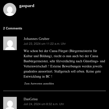
gaspard
2 Comments
Johannes Gruber
Juli 23, 2024 um 11:22 a.m. Uhr
sagt:
Wie schon bei der Causa Fürgut (Bürgermeisterin für
Kultur und Bildung), riecht es nun auch bei der Causa
Baubürgermeister, sehr filzverdächtig nach Günstlings- und
Vetternwirtschaft ! Externe Bewerbungen werden jeweils
gnadenlos aussortiert. Stallgeruch soll erben. Keine gute
Entwicklung in BC !
Zum Antworten anmelden
DasGrisu
Juli 24, 2024 um 8:32 a.m. Uhr
sagt: