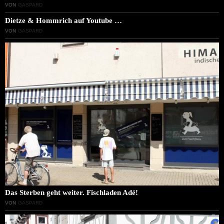
VON
GASPARD
Dietze & Hommrich auf Youtube …
VON
GASPARD
Das Sterben geht weiter. Fischladen Adé!
VON
GASPARD