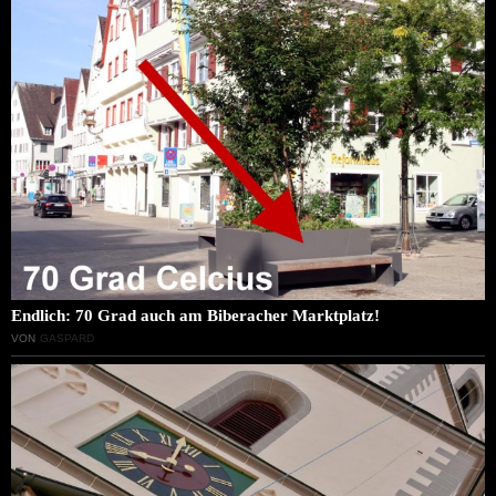
Endlich: 70 Grad auch am Biberacher Marktplatz!
VON
GASPARD