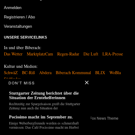
Anmelden
Registrieren / Abo
Veranstaltungen
UNSERE SERVICELINKS
In und über Biberach:
Das Wetter
MarktplatzCam
Regen-Radar
Die Luft
LRA-Presse
Kultur und Medien:
SchwäZ
BC-Riß
Abdera
Biberach Kommunal
BLIX
WoBla
Südfinder
DON'T MISS
Sonstiges:
Stuttgarter Zeitung berichtet über die
Polizeibericht
Apothekennotdienst
Situation der Erntehelferinnen
Rechtzeitig zur Spargelsaison greift die Stuttgarter
Zeitung nun auch die Situation der
Pocissimo macht im September zu.
©
2026
- Alle Rechte vorbehalten. Design siehe
The Fox News Theme
Einige Weberbergfreunde werden es schmerzhaft
vermissen: Das Café Pocissimo macht im Herbst