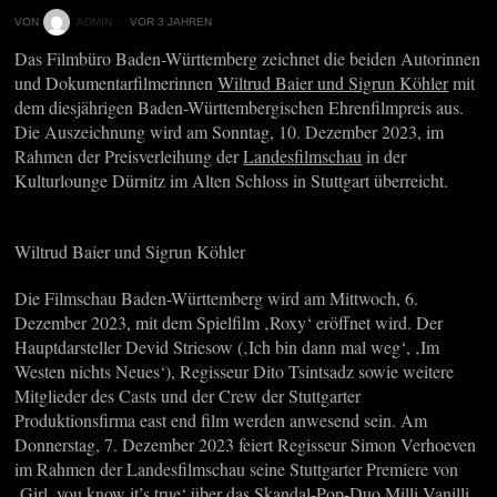
VON
ADMIN
VOR 3 JAHREN
Das Filmbüro Baden-Württemberg zeichnet die beiden Autorinnen
und Dokumentarfilmerinnen
Wiltrud Baier und Sigrun Köhler
mit
dem diesjährigen Baden-Württembergischen Ehrenfilmpreis aus.
Die Auszeichnung wird am Sonntag, 10. Dezember 2023, im
Rahmen der Preisverleihung der
Landesfilmschau
in der
Kulturlounge Dürnitz im Alten Schloss in Stuttgart überreicht.
Wiltrud Baier und Sigrun Köhler
Die Filmschau Baden-Württemberg wird am Mittwoch, 6.
Dezember 2023, mit dem Spielfilm ‚Roxy‘ eröffnet wird. Der
Hauptdarsteller Devid Striesow (‚Ich bin dann mal weg‘, ‚Im
Westen nichts Neues‘), Regisseur Dito Tsintsadz sowie weitere
Mitglieder des Casts und der Crew der Stuttgarter
Produktionsfirma east end film werden anwesend sein. Am
Donnerstag, 7. Dezember 2023 feiert Regisseur Simon Verhoeven
im Rahmen der Landesfilmschau seine Stuttgarter Premiere von
‚Girl, you know it’s true‘ über das Skandal-Pop-Duo Milli Vanilli