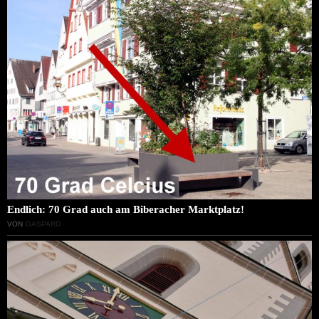
Endlich: 70 Grad auch am Biberacher Marktplatz!
VON
GASPARD