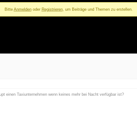
Bitte
Anmelden
oder
Registrieren
, um Beiträge und Themen zu erstellen.
aupt einen Taxiunternehmen wenn keines mehr bei Nacht verfügbar ist?