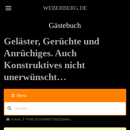
WEBERBERG.DE
Gästebuch
Geläster, Gerüchte und
Anrüchiges. Auch
Konstruktives nicht
unerwünscht…
Menü
Forum-
Navigation
Forum-
Forum
Profil: jOzckMWDTShlZQqWAu
Breadcrumbs