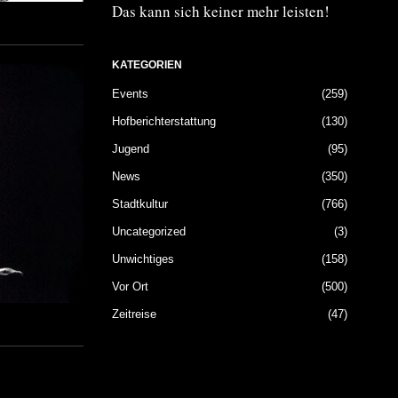
Das kann sich keiner mehr leisten!
KATEGORIEN
Events
259
Hofberichterstattung
130
Jugend
95
News
350
Stadtkultur
766
Uncategorized
3
Unwichtiges
158
Vor Ort
500
Zeitreise
47