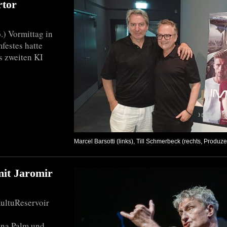
rtor
.) Vormittag in
festes hatte
s zweiten KI
Marcel Barsotti (links), Till Schmerbeck (rechts, Produz
mit Jaromir
ultuReservoir
nna Palm und