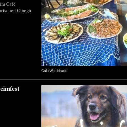
 im Café
otorischen Omega
Cafe Weichhardt
heimfest