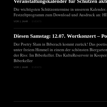
Veranstaltungskalender für Schützen aktu
Die wichtigsten Schützentermine in unserem Kalender.-
Festzeltprogramm zum Download und Ausdruck an: H
VOR 1 JAHR
EVENTS
Diesen Samstag: 12.07. Wortkonzert – P
Der Poetry Slam in Biberach kommt zurück! Das poeti
unter freiem Himmel in einem der schönsten Biergarten
der Riss: Im Biberkeller. Das KultuReservoir in Koope
Biberkeller
VOR 1 JAHR
EVENTS