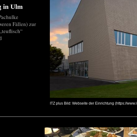
g in Ulm
Pachulke
weren Fällen) zur
„teuflisch“
d
ITZ plus Bild: Webseite der Einrichtung (https://www.i