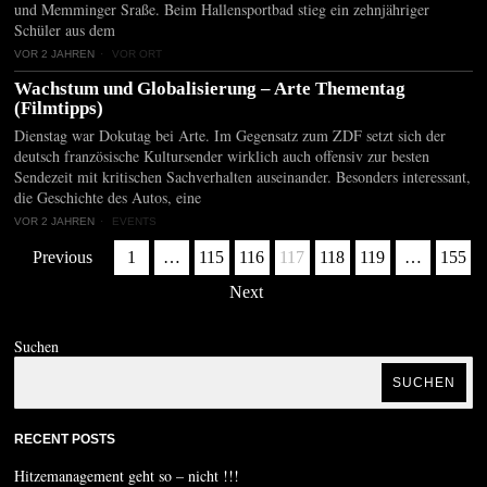
und Memminger Sraße. Beim Hallensportbad stieg ein zehnjähriger
Schüler aus dem
VOR 2 JAHREN
VOR ORT
Wachstum und Globalisierung – Arte Thementag
(Filmtipps)
Dienstag war Dokutag bei Arte. Im Gegensatz zum ZDF setzt sich der
deutsch französische Kultursender wirklich auch offensiv zur besten
Sendezeit mit kritischen Sachverhalten auseinander. Besonders interessant,
die Geschichte des Autos, eine
VOR 2 JAHREN
EVENTS
Previous
1
…
115
116
117
118
119
…
155
Next
Suchen
SUCHEN
RECENT POSTS
Hitzemanagement geht so – nicht !!!