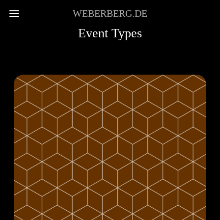
WEBERBERG.DE
Event Types