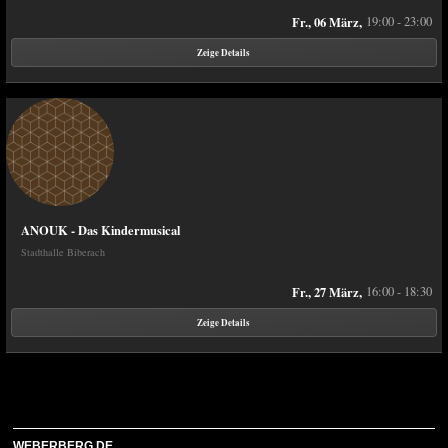
Fr., 06 März,
19:00 - 23:00
Zeige Details
ANOUK - Das Kindermusical
Stadthalle Biberach
Fr., 27 März,
16:00 - 18:30
Zeige Details
WEBERBERG.DE