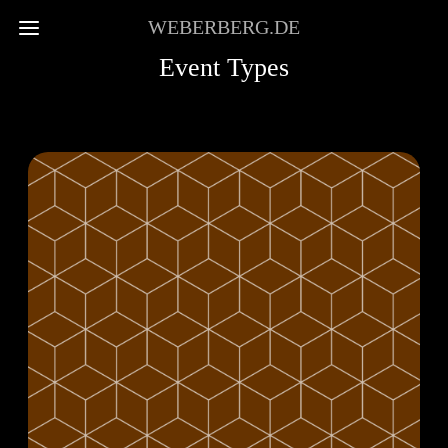
WEBERBERG.DE
Event Types