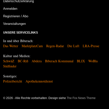
Datenschutzerklärung
Anmelden
Registrieren / Abo
Veranstaltungen
UNSERE SERVICELINKS
In und über Biberach:
Das Wetter
MarktplatzCam
Regen-Radar
Die Luft
LRA-Presse
Kultur und Medien:
SchwäZ
BC-Riß
Abdera
Biberach Kommunal
BLIX
WoBla
Südfinder
Sonstiges:
Polizeibericht
Apothekennotdienst
©
2026
- Alle Rechte vorbehalten. Design siehe
The Fox News Theme