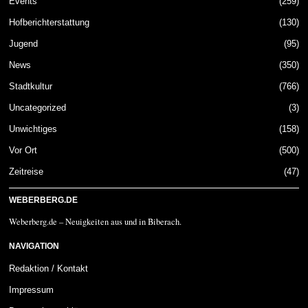
Events
259
Hofberichterstattung
130
Jugend
95
News
350
Stadtkultur
766
Uncategorized
3
Unwichtiges
158
Vor Ort
500
Zeitreise
47
WEBERBERG.DE
Weberberg.de – Neuigkeiten aus und in Biberach.
NAVIGATION
Redaktion / Kontakt
Impressum